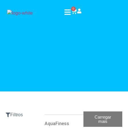
0
Filtros
Carregar
mais
AquaFiness