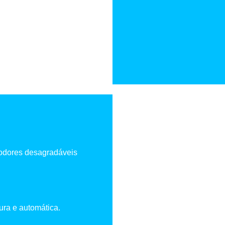
 odores desagradáveis
ura e automática.