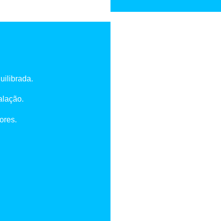
uilibrada.
alação.
ores.