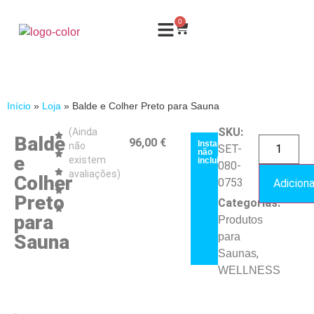
0
Início
»
Loja
»
Balde e Colher Preto para Sauna
SKU:
(Ainda
Balde
96,00
€
Instalação
não
SET-
não
e
existem
incluída
080-
avaliações)
Colher
0753
Adiciona
Preto
Categorias:
para
Produtos
Sauna
para
,
Saunas
WELLNESS