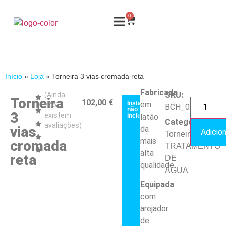
0
Início
»
Loja
»
Torneira 3 vias cromada reta
Fabricada
SKU:
(Ainda
Torneira
102,00
€
Instalação
em
não
BCH_065M
não
3
existem
incluída
latão
Categorias:
avaliações)
vias
da
Adicion
,
Torneiras
mais
cromada
TRATAMENTO
alta
reta
DE
qualidade.
ÁGUA
Equipada
com
arejador
de