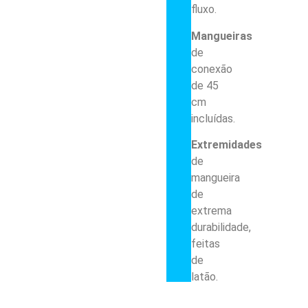
fluxo.
Mangueiras
de
conexão
de 45
cm
incluídas.
Extremidades
de
mangueira
de
extrema
durabilidade,
feitas
de
latão.