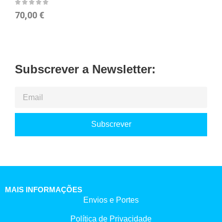
70,00
€
1
Subscrever a Newsletter:
Subscrever
MAIS INFORMAÇÕES
Envios e Portes
Política de Privacidade