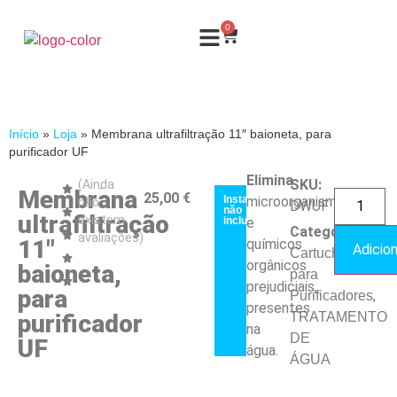
0
Início
»
Loja
»
Membrana ultrafiltração 11″ baioneta, para
purificador UF
Elimina
SKU:
(Ainda
Membrana
25,00
€
Instalação
microorganismos
não
DWUF
não
ultrafiltração
existem
incluída
e
Categorias:
avaliações)
11″
químicos
Adicion
Cartuchos
orgânicos
baioneta,
para
prejudiciais,
para
,
Purificadores
presentes
purificador
TRATAMENTO
na
DE
UF
água.
ÁGUA