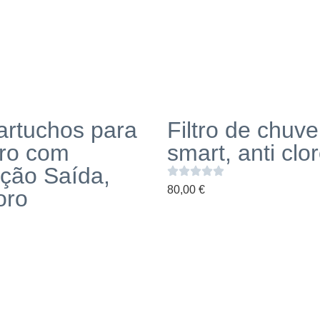
Cartuchos para
Filtro de chuve
ro com
smart, anti clo
ção Saída,
80,00
€
oro